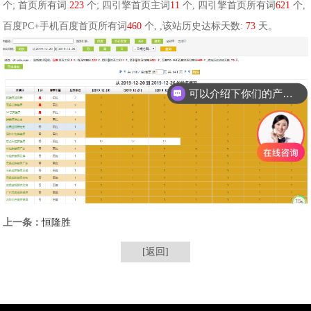
个; 首页所有词
223
个; 四引擎首页主词
11
个, 四引擎首页所有词
621
个,
百度PC+手机百度首页所有词
460
个, ,该站历史达标天数:
73
天。
可以介绍下你们的产品么
上一条：
恒隆胜
[返回]