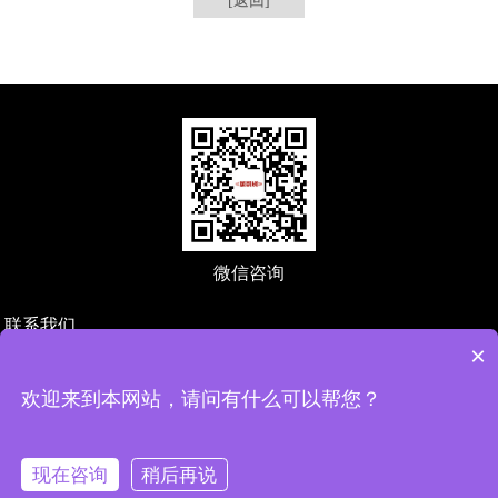
[返回]
微信咨询
联系我们
×
深圳市万创科技有限公司
地址：深圳市宝安区航城街道航城智谷中城未来产业园1栋602
欢迎来到本网站，请问有什么可以帮您？
电话：19520873276
邮箱：zeng@123ws.net
现在咨询
稍后再说