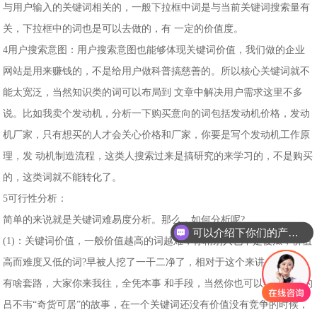
与用户输入的关键词相关的，一般下拉框中词是与当前关键词搜索量有
关，下拉框中的词也是可以去做的，有 一定的价值度。
4用户搜索意图：用户搜索意图也能够体现关键词价值，我们做的企业
网站是用来赚钱的，不是给用户做科普搞慈善的。所以核心关键词就不
能太宽泛，当然知识类的词可以布局到 文章中解决用户需求这里不多
说。比如我卖个发动机，分析一下购买意向的词包括发动机价格，发动
机厂家，只有想买的人才会关心价格和厂家，你要是写个发动机工作原
理，发 动机制造流程，这类人搜索过来是搞研究的来学习的，不是购买
的，这类词就不能转化了。
5可行性分析：
简单的来说就是关键词难易度分析。那么，如何分析呢?
可以介绍下你们的产品么
(1)：关键词价值，一般价值越高的词越难，你精别人也不是傻瓜，价值
高而难度又低的词?早被人挖了一干二净了，相对于这个来讲，基本没
有啥套路，大家你来我往，全凭本事 和手段，当然你也可以学学战国的
吕不韦“奇货可居”的故事，在一个关键词还没有价值没有竞争的时候，