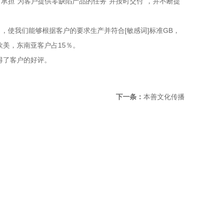
担“为客户提供零缺陷产品的任务”并按时交付”，并不断提
使我们能够根据客户的要求生产并符合[敏感词]标准GB，
欧美，东南亚客户占15％。
得了客户的好评。
下一条：
本善文化传播