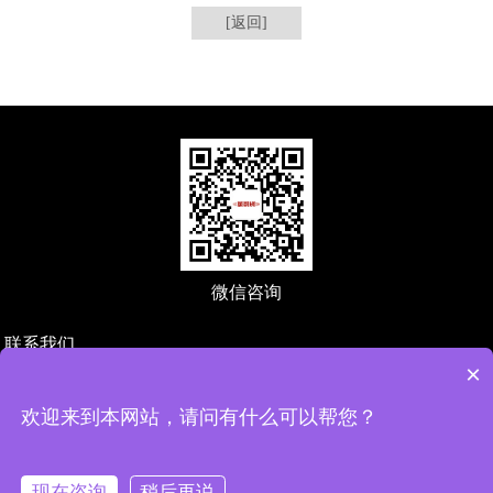
[返回]
微信咨询
联系我们
×
深圳市万创科技有限公司
地址：深圳市宝安区航城街道航城智谷中城未来产业园1栋602
欢迎来到本网站，请问有什么可以帮您？
电话：19520873276
邮箱：zeng@123ws.net
现在咨询
稍后再说